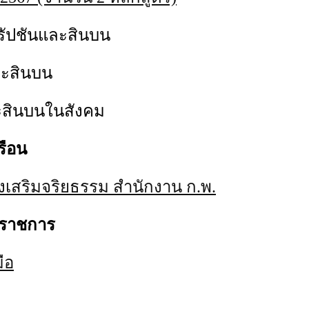
์รัปชันและสินบน
ละสินบน
สินบนในสังคม
รือน
ส่งเสริมจริยธรรม สำนักงาน ก.พ.
าราชการ
มือ