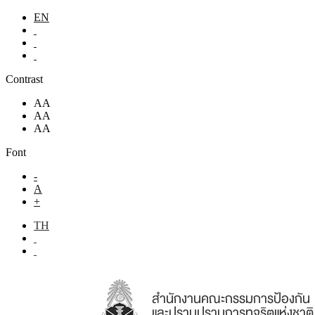
EN
Contrast
AA
AA
AA
Font
-
A
+
TH