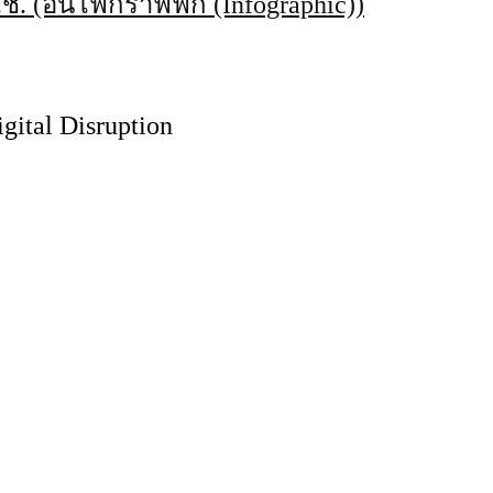
ป.ช. (อินโฟกราฟฟิก (Infographic))
ital Disruption