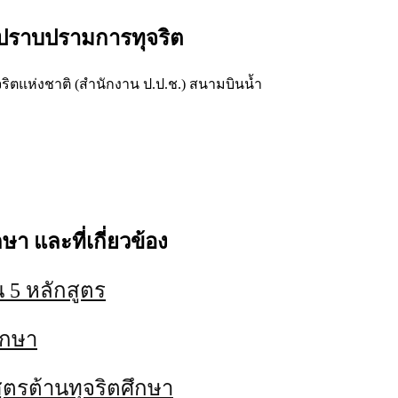
ละปราบปรามการทุจริต
แห่งชาติ (สำนักงาน ป.ป.ช.) สนามบินน้ำ
ษา และที่เกี่ยวข้อง
 5 หลักสูตร
ศึกษา
ูตรต้านทุจริตศึกษา